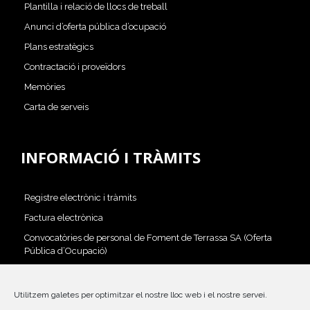
Plantilla i relació de llocs de treball
Anunci d’oferta pública d’ocupació
Plans estratègics
Contractació i proveïdors
Memòries
Carta de serveis
INFORMACIÓ I TRÀMITS
Registre electrònic i tràmits
Factura electrònica
Convocatòries de personal de Foment de Terrassa SA (Oferta
Pública d’Ocupació)
Perfil del contractant
Canal d’Alertes
Utilitzem galetes per optimitzar el nostre lloc web i el nostre servei.