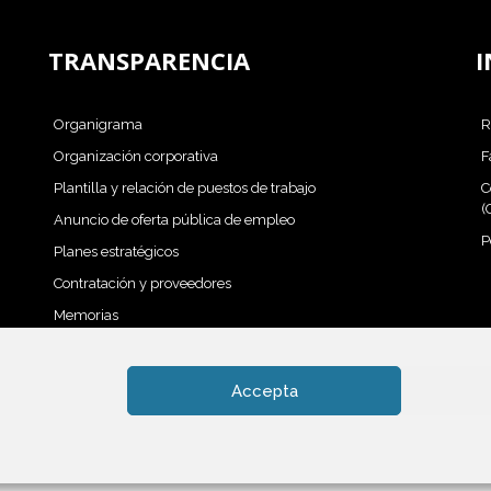
TRANSPARENCIA
I
Organigrama
R
Organización corporativa
F
Plantilla y relación de puestos de trabajo
C
(
Anuncio de oferta pública de empleo
P
Planes estratégicos
Contratación y proveedores
Memorias
Carta de servicios
Accepta
ions d'ús