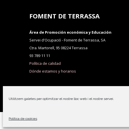
FOMENT DE TERRASSA
Área de Promoción económica y Educación
Servei d'Ocupació - Foment de Terrassa, SA
Ctra. Martorell, 95 08224 Terrassa
93 789 11 11
Política de calidad
Dónde estamos y horarios
Utilitzem galetes per optimitzar el nostre lloc web i el nostre servei.
Política de cookies
© 2023 Foment de Terrassa |
Protecció de dades i condic