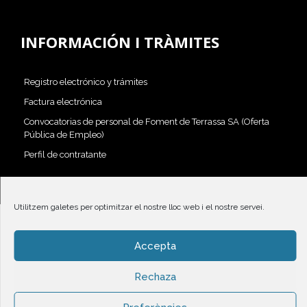
INFORMACIÓN I TRÀMITES
Registro electrónico y trámites
Factura electrónica
Convocatorias de personal de Foment de Terrassa SA (Oferta
Pública de Empleo)
Perfil de contratante
Utilitzem galetes per optimitzar el nostre lloc web i el nostre servei.
© 2023 Foment de Terrassa |
Protecció de dades i condicions
Accepta
d'ús
Rechaza