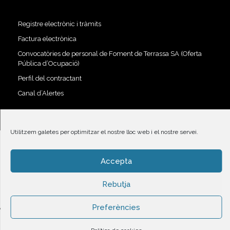
Registre electrònic i tràmits
Factura electrònica
Convocatòries de personal de Foment de Terrassa SA (Oferta
Pública d’Ocupació)
Perfil del contractant
Canal d’Alertes
Utilitzem galetes per optimitzar el nostre lloc web i el nostre servei.
© 2023 Foment de Terrassa |
Protecció de dades i condicions
Accepta
d'ús
Rebutja
Preferències