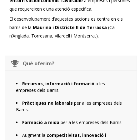
entorn socioeconòmic favorable
a empreses i persones
que requereixen d’una atenció específica.
El desenvolupament d’aquestes accions es centra en els
barris de la
Maurina i Districte II de Terrassa
(Ca
n’Anglada, Torresana, Vilardell i Montserrat).
Què oferim?
Recursos, informació i formació
a les
empreses dels Barris.
Pràctiques no laborals
per a les empreses dels
Barris.
Formació a mida
per a les empreses dels Barris.
Augment la
competitivitat, innovació i