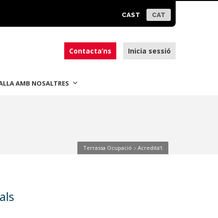
CAST
CAT
Contacta’ns
Inicia sessió
ALLA AMB NOSALTRES
Terrassa Ocupació
Acredita’t
>
als