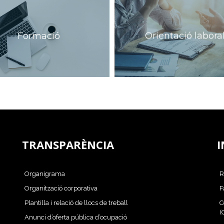
Formació
Orientació labora
TRANSPARÈNCIA
I
Organigrama
R
Organització corporativa
F
Plantilla i relació de llocs de treball
C
(
Anunci d’oferta pública d’ocupació