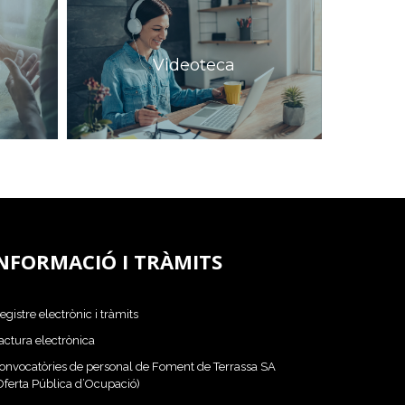
l
Videoteca
NFORMACIÓ I TRÀMITS
egistre electrònic i tràmits
actura electrònica
onvocatòries de personal de Foment de Terrassa SA
Oferta Pública d’Ocupació)