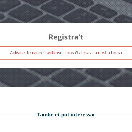
Registra't
Activa el teu accés web avui i posa't al dia a la nostra borsa
També et pot interessar