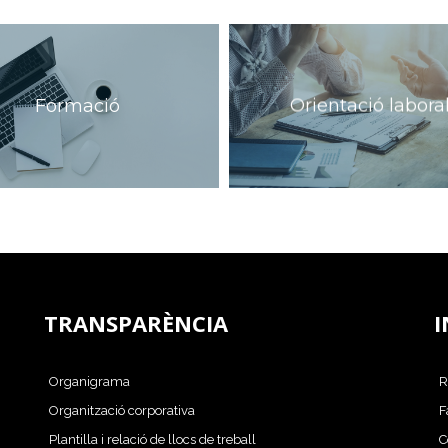
Formació
Orientació labora
TRANSPARÈNCIA
I
Organigrama
R
Organització corporativa
F
Plantilla i relació de llocs de treball
C